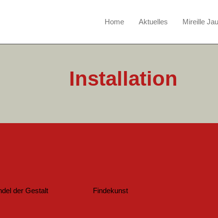
Home
Aktuelles
Mireille Ja
Installation
del der Gestalt
Findekunst