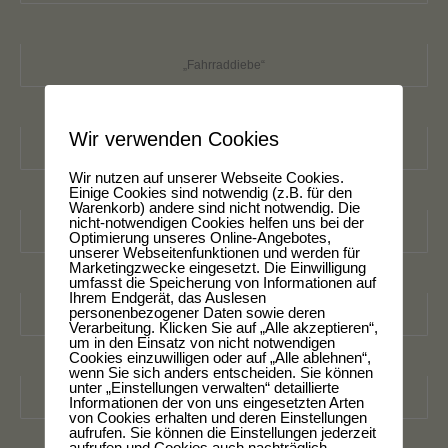
„Fahrraddiebe“
Wir verwenden Cookies
„Die grellen Lichter der Großstadt“
Wir nutzen auf unserer Webseite Cookies.
Einige Cookies sind notwendig (z.B. für den
Warenkorb) andere sind nicht notwendig. Die
nicht-notwendigen Cookies helfen uns bei der
„Walk the line“
Optimierung unseres Online-Angebotes,
unserer Webseitenfunktionen und werden für
Marketingzwecke eingesetzt. Die Einwilligung
umfasst die Speicherung von Informationen auf
Ihrem Endgerät, das Auslesen
personenbezogener Daten sowie deren
„Jeanne Moreau“
Verarbeitung. Klicken Sie auf „Alle akzeptieren“,
um in den Einsatz von nicht notwendigen
Cookies einzuwilligen oder auf „Alle ablehnen“,
wenn Sie sich anders entscheiden. Sie können
unter „Einstellungen verwalten“ detaillierte
„Jean-Paul Belmondo“
Informationen der von uns eingesetzten Arten
von Cookies erhalten und deren Einstellungen
aufrufen. Sie können die Einstellungen jederzeit
aufrufen und Cookies auch nachträglich