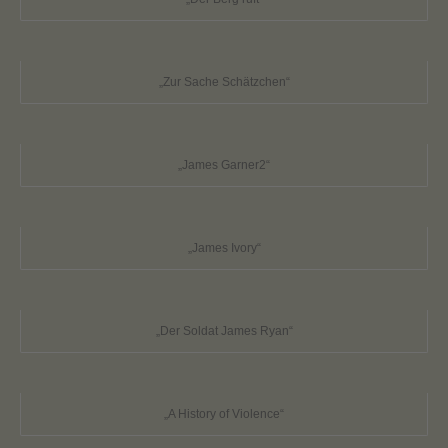
„Zur Sache Schätzchen“
„James Garner2“
„James Ivory“
„Der Soldat James Ryan“
„A History of Violence“