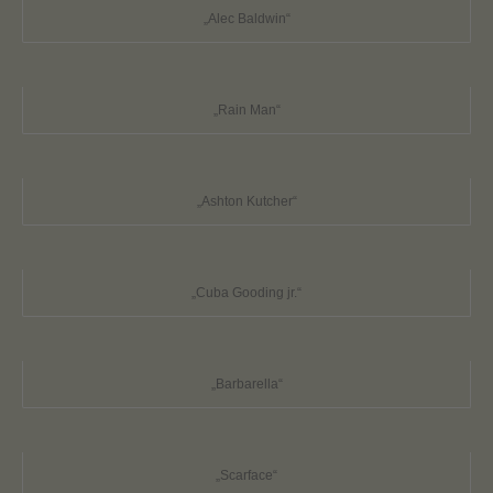
„Alec Baldwin“
„Rain Man“
„Ashton Kutcher“
„Cuba Gooding jr.“
„Barbarella“
„Scarface“