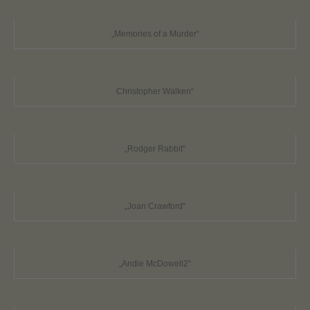
„Memories of a Murder“
Christopher Walken“
„Rodger Rabbit“
„Joan Crawford“
„Andie McDowell2“