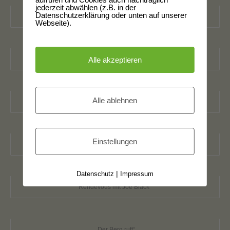
jederzeit abwählen (z.B. in der
Datenschutzerklärung oder unten auf unserer
„Die Katze auf dem heißen Blechdach“
Webseite).
„Es tanzt die Göttin“
Alle akzeptieren
Alle ablehnen
„Elementarteilchen“
Einstellungen
„Sein Engel mit den zwei Pistolen“
Datenschutz
|
Impressum
Rendevous mit Joe Black“
„Der Berg ruft“