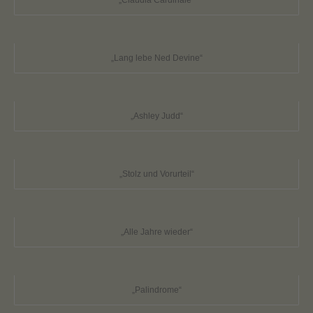
„Lang lebe Ned Devine“
„Ashley Judd“
„Stolz und Vorurteil“
„Alle Jahre wieder“
„Palindrome“