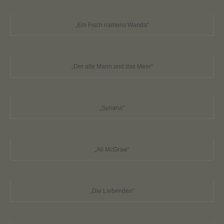
„Ein Fisch namens Wanda“
„Der alte Mann und das Meer“
„Syriana“
„Ali McGraw“
„Die Liebenden“