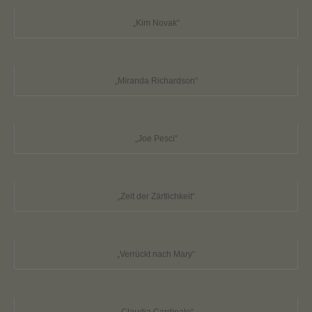
„Kim Novak“
„Miranda Richardson“
„Joe Pesci“
„Zeit der Zärtlichkeit“
„Verrückt nach Mary“
„Claudia Cardinale“