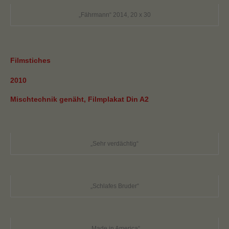
„Fährmann“ 2014, 20 x 30
Filmstiches
2010
Mischtechnik genäht, Filmplakat Din A2
„Sehr verdächtig“
„Schlafes Bruder“
„Made in America“