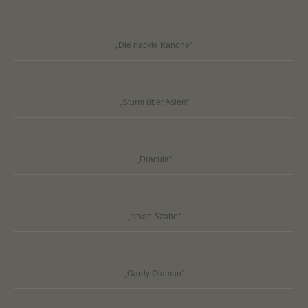
„Die nackte Kanone“
„Sturm über Asien“
„Dracula“
„Istvan Szabo“
„Gardy Oldman“