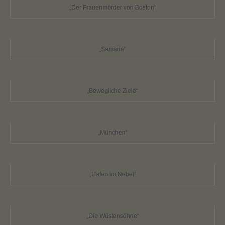
„Der Frauenmörder von Boston“
„Samaria“
„Bewegliche Ziele“
„München“
„Hafen im Nebel“
„Die Wüstensöhne“