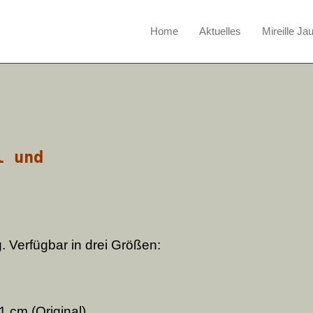
Home
Aktuelles
Mireille Ja
l und
 Verfügbar in drei Größen:
1 cm (Original)