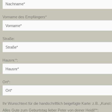
Vorname des Empfängers*
Straße:
Hausnr.*:
Ort*:
Ihr Wunschtext für die handschriftlich beigefügte Karte: z.B. „Kunst
Alles Gute zum Geburtstag lieber Peter von deiner Heidi!“*: