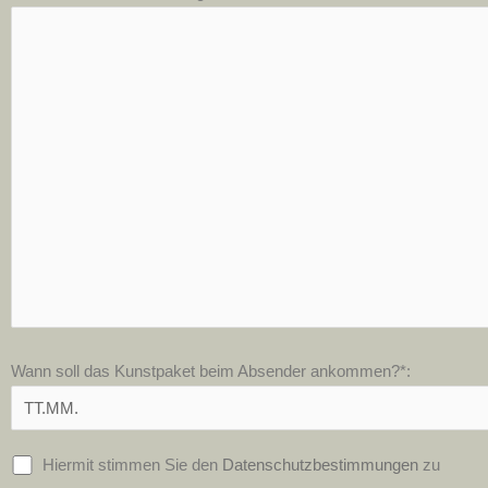
Wann soll das Kunstpaket beim Absender ankommen?*:
Hiermit stimmen Sie den
Datenschutzbestimmungen
zu