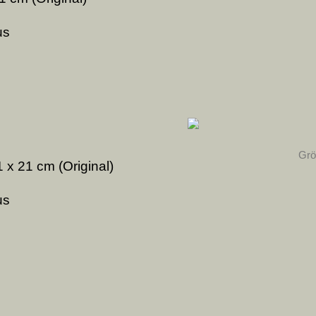
us
Grö
 x 21 cm (Original)
us