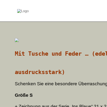
Zum
Inhalt
springen
Mit Tusche und Feder … (ede
ausdrucksstark)
Schenken Sie eine besondere Überraschung.
Größe S
+ Zeichnung aus der Serie „Ins Blaue“ 21 x 2