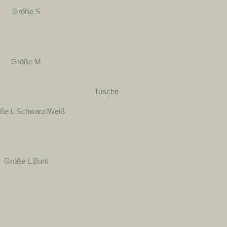
Größe S
Größe M
ße L Schwarz/Weiß
Größe L Bunt