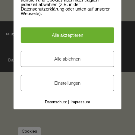
jederzeit abwählen (z.B. in der
Datenschutzerklärung oder unten auf unserer
Webseite).
copyright 2024 by Mireille Jautz © All rights reserved.
Alle akzeptieren
Wiesbaden
/ Deutschland
Alle ablehnen
Datenschutzerklärung
Impressum
Barrierefreiheit
Einstellungen
Datenschutz
|
Impressum
Cookies