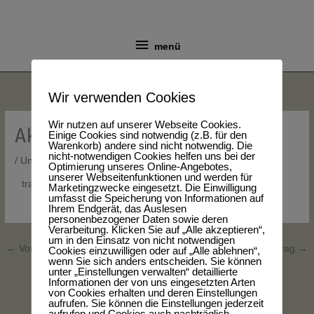
Zum
menü
Inhalt
springen
menü
Wir verwenden Cookies
Wir nutzen auf unserer Webseite Cookies.
Aktuelles
Einige Cookies sind notwendig (z.B. für den
Warenkorb) andere sind nicht notwendig. Die
nicht-notwendigen Cookies helfen uns bei der
/
Uncategorized
/ Von
kunstroot
Optimierung unseres Online-Angebotes,
unserer Webseitenfunktionen und werden für
trallallla1
Marketingzwecke eingesetzt. Die Einwilligung
umfasst die Speicherung von Informationen auf
Ihrem Endgerät, das Auslesen
personenbezogener Daten sowie deren
Verarbeitung. Klicken Sie auf „Alle akzeptieren“,
um in den Einsatz von nicht notwendigen
←
Vorheriger Beitrag
Nächster Beitrag
→
Cookies einzuwilligen oder auf „Alle ablehnen“,
wenn Sie sich anders entscheiden. Sie können
unter „Einstellungen verwalten“ detaillierte
Informationen der von uns eingesetzten Arten
von Cookies erhalten und deren Einstellungen
aufrufen. Sie können die Einstellungen jederzeit
aufrufen und Cookies auch nachträglich